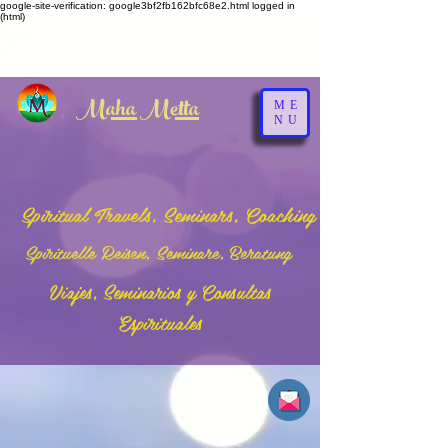
google-site-verification: google3bf2fb162bfc68e2.html
logged in
(html)
Maha Metta
ME
NU
Spiritual Travels, Seminars, Coaching
Spirituelle Reisen, Seminare, Beratung
Viajes, Seminarios y Consultas
Espirituales