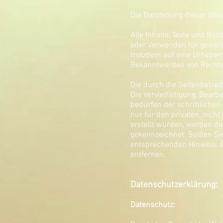
Die Darstellung dieser Webs
Alle Inhalte, Texte und Bi
oder Verwenden für gewerbl
trotzdem auf eine Urheber
Bekanntwerden von Rechtsv
Die durch die Seitenbetrei
Die Vervielfältigung, Bear
bedürfen der schriftlichen
nur für den privaten, nicht
erstellt wurden, werden di
gekennzeichnet. Sollten S
entsprechenden Hinweis. 
entfernen.
Datenschutzerklärung:
Datenschutz: