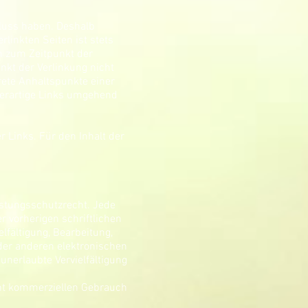
fluss haben. Deshalb
linkten Seiten ist stets
en zum Zeitpunkt der
nkt der Verlinkung nicht
rete Anhaltspunkte einer
derartige Links umgehend
r Links. Für den Inhalt der
istungsschutzrecht. Jede
 vorherigen schriftlichen
lfältigung, Bearbeitung,
der anderen elektronischen
unerlaubte Vervielfältigung
cht kommerziellen Gebrauch