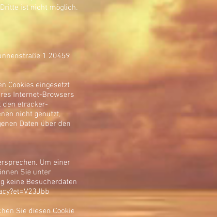
ritte ist nicht möglich.
Brunnenstraße 1 20459
n Cookies eingesetzt
hres Internet-Browsers
 den etracker-
nen nicht genutzt,
ogenen Daten über den
ersprechen. Um einer
önnen Sie unter
tig keine Besucherdaten
vacy?et=V23Jbb
chen Sie diesen Cookie