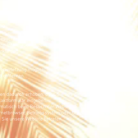
se
ben einen einfachen Überblick darüber, was mit Ihren personenb
suchen. Personenbezogene Daten sind alle Daten, mit denen Sie p
che Informationen zum Thema Datenschutz entnehmen Sie unsere
rklärung.
chtsverletzung möglich. Bei bekannt werden von entsprechenden
d entfernen.
n dadurch erhoben, dass Sie uns diese mitteilen. Hierbei kann e
ntaktformular eingeben.
atisch beim Besuch der Website durch unsere IT-Systeme erfass
ernetbrowser, Betriebssystem oder Uhrzeit des Seitenaufrufs). Di
d Sie unsere Website betreten.