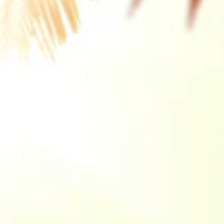
ezogenen Daten passiert,
ersönlich identifiziert
r unter diesem Text
 Rechtsverletzungen werden
s sich z.B. um Daten
t. Das sind vor allem
e Erfassung dieser Daten