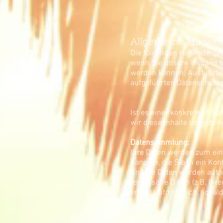
Allgemeine Hinwei
Die folgenden Hinweise ge
wenn Sie unsere Website be
werden können. Ausführli
aufgeführten Datenschutze
Ist es einer konkreten Re
wir diese Inhalte umgehen
Datensammlung:
Ihre Daten werden zum eine
handeln, die Sie in ein Ko
Andere Daten werden autom
technische Daten (z.B. Int
erfolgt automatisch, sobal
Externe Links: