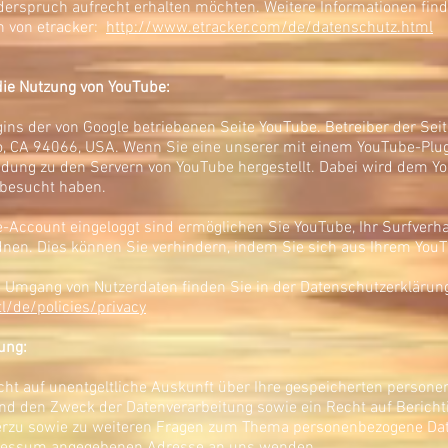
iderspruch aufrecht erhalten möchten. Weitere Informationen find
 von etracker:
http://www.etracker.com/de/datenschutz.html
die Nutzung von YouTube:
ins der von Google betriebenen Seite YouTube. Betreiber der Seite
o, CA 94066, USA. Wenn Sie eine unserer mit einem YouTube-Plug
dung zu den Servern von YouTube hergestellt. Dabei wird dem You
 besucht haben.
Account eingeloggt sind ermöglichen Sie YouTube, Ihr Surfverha
rdnen. Dies können Sie verhindern, indem Sie sich aus Ihrem Yo
 Umgang von Nutzerdaten finden Sie in der Datenschutzerklärun
l/de/policies/privacy
ung:
echt auf unentgeltliche Auskunft über Ihre gespeicherten person
d den Zweck der Datenverarbeitung sowie ein Recht auf Bericht
ierzu sowie zu weiteren Fragen zum Thema personenbezogene Dat