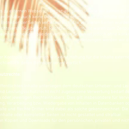
s zu externen Webseiten Dritter, auf deren Inhalte wir keinen Ein
en Inhalte auch keine Gewähr übernehmen. Für die Inhalte der ver
r Betreiber der Seiten verantwortlich. Die verlinkten Seiten wurd
chtsverstöße überprüft. Rechtswidrige Inhalte waren zum Zeitpu
 inhaltliche Kontrolle der verlinkten Seiten ist jedoch ohne konk
mutbar. Bei Bekanntwerden von Rechtsverletzungen werden wir 
cher Kontrolle übernehmen wir keine Haftung für die Inhalte externe
chließlich deren Betreiber verantwortlich.
utzrechte:
öffentlichten Inhalte unterliegen dem deutschen Urheber- und Le
d Leistungsschutzrecht nicht zugelassene Verwertung bedarf der
der jeweiligen Rechteinhabers. Dies gilt insbesondere für Vervie
ng, Verarbeitung bzw. Wiedergabe von Inhalten in Datenbanken o
te und Rechte Dritter sind dabei als solche gekennzeichnet. Die 
nhalte oder kompletter Seiten ist nicht gestattet und strafbar.
 von Kopien und Downloads für den persönlichen, privaten und ni