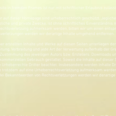
ite in fremden Frames ist nur mit schriftlicher Erlaubnis zulässi
lder auf dieser Homepage sind urheberrechtlich geschützt. Jeglich
iche und private Zwecke, ist ohne schriftliches Einverständnis ni
rechtsverletzung aufmerksam werden, bitten wir um einen entsp
erletzungen werden wir derartige Inhalte umgehend entfernen.
ber erstellten Inhalte und Werke auf diesen Seiten unterliegen 
beitung, Verbreitung und jede Art der Verwertung außerhalb der 
 Zustimmung des jeweiligen Autors bzw. Erstellers. Downloads un
 kommerziellen Gebrauch gestattet. Soweit die Inhalte auf dieser 
e Urheberrechte Dritter beachtet. Insbesondere werden Inhalte Dri
ie trotzdem auf eine Urheberrechtsverletzung aufmerksam werden
Bei Bekanntwerden von Rechtsverletzungen werden wir derartige