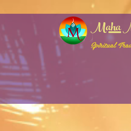
google-site-verification: google3bf2fb162bfc68e2.html
logged in (html)
Maha M
Spiritual Tra