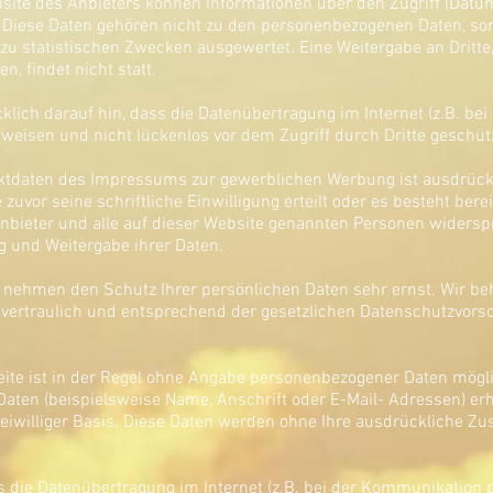
ite des Anbieters können Informationen über den Zugriff (Datum,
. Diese Daten gehören nicht zu den personenbezogenen Daten, so
zu statistischen Zwecken ausgewertet. Eine Weitergabe an Dritte
, findet nicht statt.
klich darauf hin, dass die Datenübertragung im Internet (z.B. be
fweisen und nicht lückenlos vor dem Zugriff durch Dritte geschü
tdaten des Impressums zur gewerblichen Werbung ist ausdrückl
 zuvor seine schriftliche Einwilligung erteilt oder es besteht berei
nbieter und alle auf dieser Website genannten Personen widersp
 und Weitergabe ihrer Daten.
en nehmen den Schutz Ihrer persönlichen Daten sehr ernst. Wir b
ertraulich und entsprechend der gesetzlichen Datenschutzvorsc
ite ist in der Regel ohne Angabe personenbezogener Daten mögli
ten (beispielsweise Name, Anschrift oder E-Mail- Adressen) erh
freiwilliger Basis. Diese Daten werden ohne Ihre ausdrückliche Z
s die Datenübertragung im Internet (z.B. bei der Kommunikation p