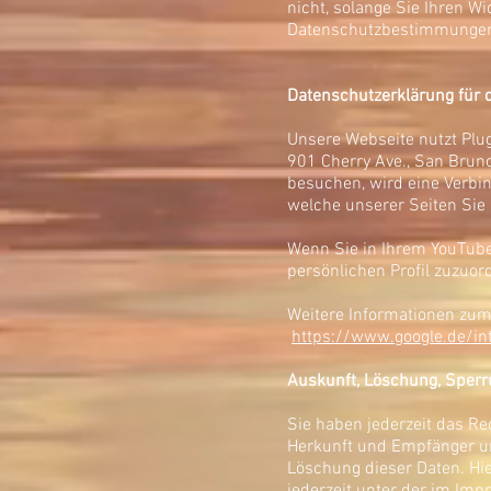
nicht, solange Sie Ihren W
Datenschutzbestimmungen
Datenschutzerklärung für 
Unsere Webseite nutzt Plug
901 Cherry Ave., San Brun
besuchen, wird eine Verbin
welche unserer Seiten Sie
Wenn Sie in Ihrem YouTube-
persönlichen Profil zuzuo
Weitere Informationen zum
https://www.google.de/int
Auskunft, Löschung, Sperr
Sie haben jederzeit das R
Herkunft und Empfänger un
Löschung dieser Daten. H