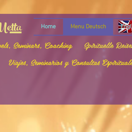
etta
Home
Menu Deutsch
Engl
vels, Seminars, Coaching
Spirituelle Reis
Viajes, Seminarios y Consultas Espiritual