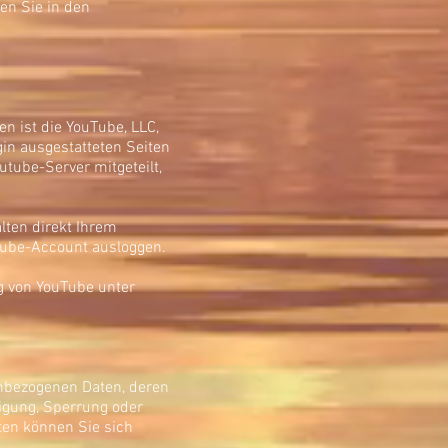
en Sie in den
n ist die YouTube, LLC,
in ausgestatteten Seiten
tube-Server mitgeteilt,
lten direkt Ihrem
uTube-Account ausloggen.
g von YouTube unter
enbezogenen Daten, deren
igung, Sperrung oder
en können Sie sich