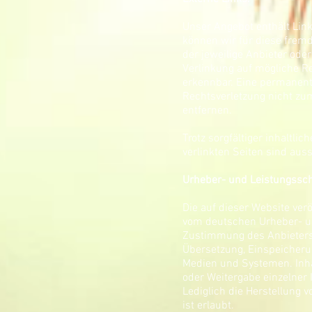
Unser Angebot enthält Link
können wir für diese fremd
der jeweilige Anbieter ode
Verlinkung auf mögliche Re
erkennbar. Eine permanente
Rechtsverletzung nicht zu
entfernen.
Trotz sorgfältiger inhaltli
verlinkten Seiten sind auss
Urheber- und Leistungssch
Die auf dieser Website ver
vom deutschen Urheber- un
Zustimmung des Anbieters o
Übersetzung, Einspeicheru
Medien und Systemen. Inhal
oder Weitergabe einzelner I
Lediglich die Herstellung
ist erlaubt.