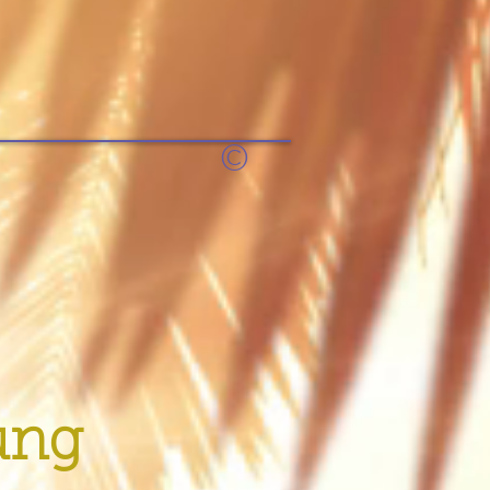
©
ung