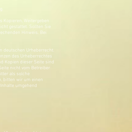
g.
es Kopieren, Weitergeben
cht gestattet. Sollten Sie
rechenden Hinweis. Bei
dem deutschen Urheberrecht.
Grenzen des Urheberrechtes
d Kopien dieser Seite sind
Seite nicht vom Betreiber
tter als solche
, bitten wir um einen
 Inhalte umgehend