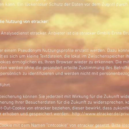
n kann. Ein lückenloser Schutz der Daten vor dem Zugriff durch D
ie Nutzung von etracker:
Analysedienst etracker. Anbieter ist die etracker GmbH, Erste 
r einem Pseudonym Nutzungsprofile erstellt werden. Dazu könne
t es sich um kleine Textdateien, die lokal im Zwischenspeicher I
okies ermöglichen es, Ihren Browser wieder zu erkennen. Die mit
ten werden ohne die gesondert erteilte Zustimmung des Betroffe
persönlich zu identifizieren und werden nicht mit personenbez
ührt.
eicherung können Sie jederzeit mit Wirkung für die Zukunft wid
erung Ihrer Besucherdaten für die Zukunft zu widersprechen, k
-Out-Cookie von etracker beziehen, dieser bewirkt, dass zukünf
er erhoben und gespeichert werden: http://www.etracker.de/pri
ookie mit dem Namen "cntcookie" von etracker gesetzt. Bitte lös