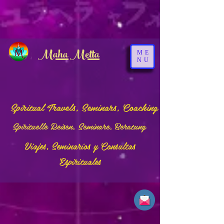
google-site-verification: google3bf2fb162bfc68e2.html
logged in
(html)
Maha Metta
ME
NU
Spiritual Travels, Seminars, Coaching
Spirituelle Reisen, Seminare, Beratung
Viajes, Seminarios y Consultas
Espirituales