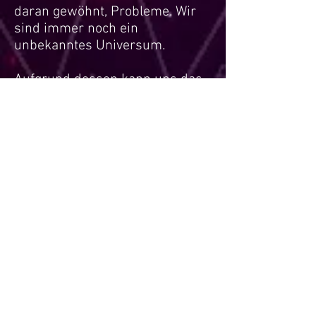
daran gewöhnt, Probleme. Wir
sind immer noch ein
unbekanntes Universum.
Aufgrund dessen kann uns das
Tarot helfen, unsere Bedeutung
und die Ziele, welche uns
antreiben, zu finden.
Die Karten legen nicht unsere
Zukunft fest, sie zeigen uns nur
die Richtung in die unsere
Schritte gehen, und danach ist
es die Entscheidung unseres
inneren Selbst Veränderungen
und Einstellungen vorzunehmen
oder es auch einfach nur zu
belassen wie es ist.