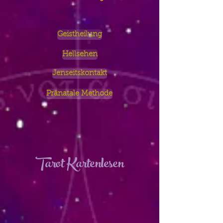
Geistheilung
Hellsehen
Jenseitskontakt
Pränatale Methode
Tarot Kartenlesen