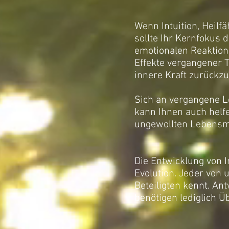
Wenn Intuition, Heilfä
sollte Ihr Kernfokus d
emotionalen Reaktione
Effekte vergangener 
innere Kraft zurückzu
Sich an vergangene L
kann Ihnen auch helfe
ungewollten Lebensmu
Die Entwicklung von I
Evolution. Jeder von 
Beteiligten kennt. An
benötigen lediglich Ü