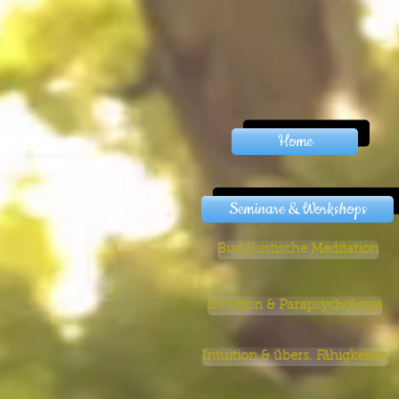
Home
Seminare & Workshops
Buddhistische Meditation
Intuition & Parapsychologie
Intuition & übers. Fähigkeiten