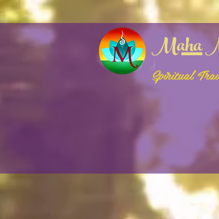
google-site-verification: google3bf2fb162bfc68e2.html
logged in (html)
Maha M
Spiritual Tra