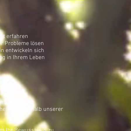
it erfahren
er Probleme lösen
in entwickeln sich
ng in Ihrem Leben
ührung, Glück,
nheiten außerhalb unserer
 um Ihr Bewusstsein zu