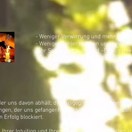
- Weniger Verwirrung und mehr Klarhe
- Weniger Fehler machen und einfach
- Ihr Selbstvertrauen und –Bewusstse
- Sie finden mehr Sinn und Bestimmu
der uns davon abhält, die Ausgeglichenheit, innere F
ngen, der uns gefangenhält, schikaniert von Begebe
 Erfolg blockiert.
r Ihrer Intuition und Ihren psychischen Fähigkeiten,