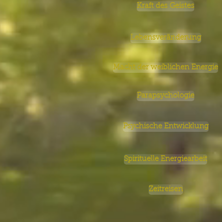
Kraft des Geistes
Lebensveränderung
Macht der weiblichen Energie
Parapsychologie
Psychische Entwicklung
Spirituelle Energiearbeit
Zeitreisen