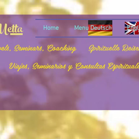
etta
Home
Menu Deutsch
Engl
vels, Seminars, Coaching
Spirituelle Reis
Viajes, Seminarios y Consultas Espiritual