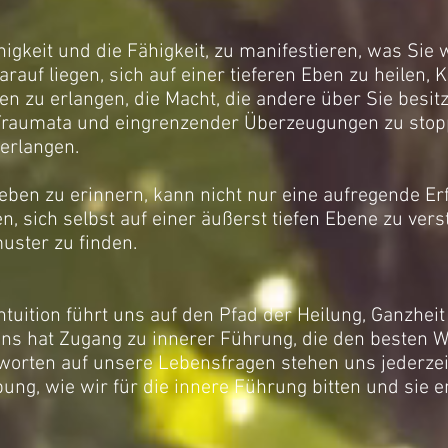
higkeit und die Fähigkeit, zu manifestieren, was Sie w
arauf liegen, sich auf einer tieferen Eben zu heilen, 
n zu erlangen, die Macht, die andere über Sie besit
Traumata und eingrenzender Überzeugungen zu stopp
erlangen.
eben zu erinnern, kann nicht nur eine aufregende Er
n, sich selbst auf einer äußerst tiefen Ebene zu vers
ster zu finden.
ntuition führt uns auf den Pfad der Heilung, Ganzhei
uns hat Zugang zu innerer Führung, die den besten W
tworten auf unsere Lebensfragen stehen uns jederzei
bung, wie wir für die innere Führung bitten und sie