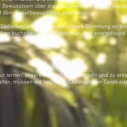
r Bewusstsein über die unterbewusste und bewusste
it dem Superbewusstsein oder Geist.
e Gedanken und Gefühle, die unsere Stimmung verbes
hen buchstäblich die Vibrationen, Ihre energetische
ur lernen, unsere Intuition zu entwickeln und zu erk
alten, müssen wir beginnen, Lesungen von Tarotkar