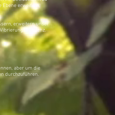
 Ebene erweitern,
sern, erweitern unser
 Vibrierungsfrequenz.
ennen, aber um die
ten durchzuführen.