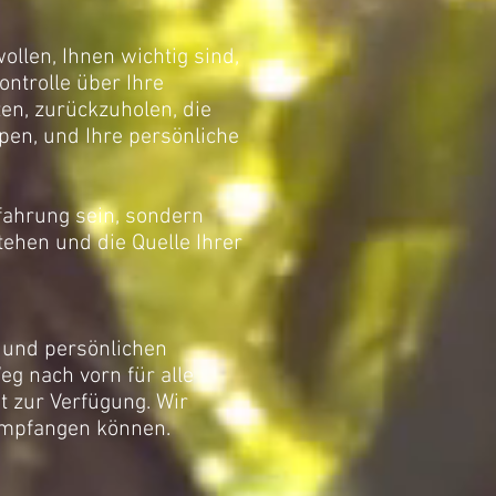
ollen, Ihnen wichtig sind,
Kontrolle über Ihre
zen, zurückzuholen, die
en, und Ihre persönliche
fahrung sein, sondern
tehen und die Quelle Ihrer
t und persönlichen
eg nach vorn für alle
t zur Verfügung. Wir
 empfangen können.