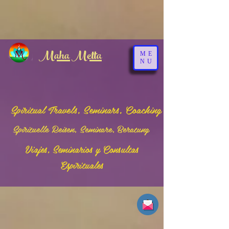
google-site-verification: google3bf2fb162bfc68e2.html
logged in
(html)
Maha Metta
ME
NU
Spiritual Travels, Seminars, Coaching
Spirituelle Reisen, Seminare, Beratung
Viajes, Seminarios y Consultas
Espirituales