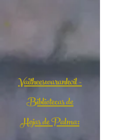
Vaitheeswarankoil -
Bibliotecas de
Hojas de Palma: