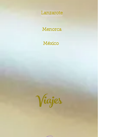
Lanzarote
Menorca
México
Viajes