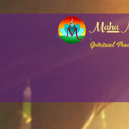
google-site-verification: google3bf2fb162bfc68e2.html
logged in (html)
Maha M
Spiritual Tra