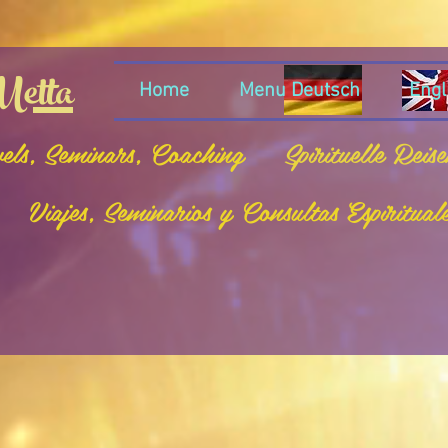
etta
Home
Menu Deutsch
Engl
vels, Seminars, Coaching
Spirituelle Reis
Viajes, Seminarios y Consultas Espiritual