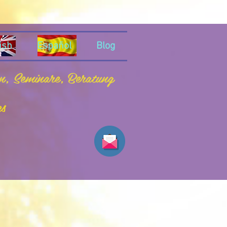
ish
Español
Blog
en, Seminare, Beratung
es